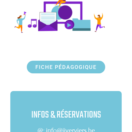
FICHE PÉDAGOGIQUE
INFOS & RÉSERVATIONS
@: info@ijverviers.be