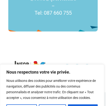
–
Tel: 087 660 755
Nous respectons votre vie privée.
Nous utilisons des cookies pour améliorer votre expérience de
Rue des Martyrs 37, 4800 Verviers
info@ijverviers.be
087 660 755
navigation, diffuser des publicités ou des contenus
personnalisés et analyser notre trafic. En cliquant sur « Tout
accepter », vous consentez à notre utilisation des cookies.
© Copyright 2012 - 2026 | Infor Jeunes Verviers | Tous droits réservés |