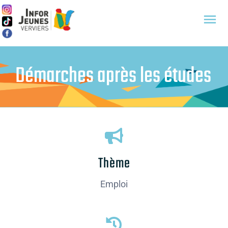
Passer
au
Tog
contenu
Nav
Accueil
Démarches après les études
A propos
Thématiques
Services
Thème
Emploi
Ressources
Projets / Évènements